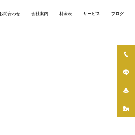
お問合わせ
会社案内
料金表
サービス
ブログ
詳細を見る
修理・組立・DIY
イベント
空き家について
THE FIRST TRAIL2026を
実はすごい日野市役所 住宅
開催しました
政策係を尋ねてみました
その他サービス / 一般
ス
雑用