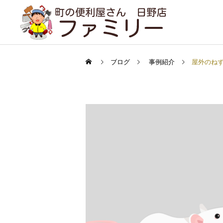
ブログ
事例紹介
屋外のねず
遺品整理
事例紹介
コラム
実家のルンバ（+見守りカ
１年分の問い合わせが２ヶ
メラ）をどうしても遠隔で
月で（現場で感じること）
引越し・家具の移動
動かしたい