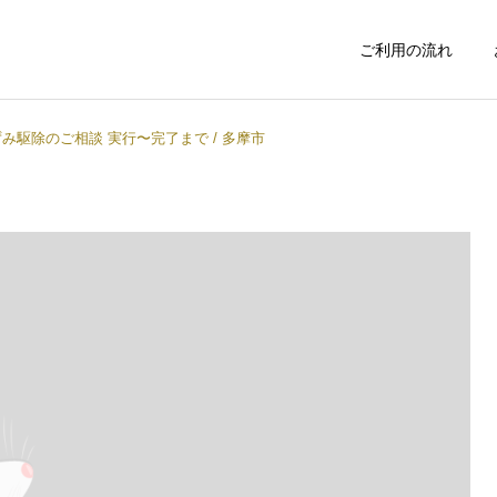
ご利用の流れ
み駆除のご相談 実行〜完了まで / 多摩市
不用品処分
お庭の手入れ
インフォメーション
イベント
料金表改定のお知らせ
新撰組まつりに日野市商工
会青年部として参加しまし
害虫駆除
おそうじサービ
た