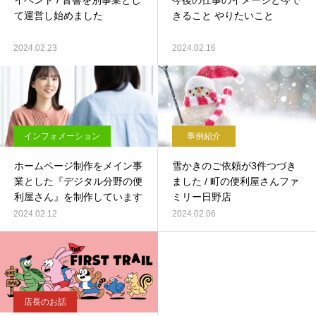
イベント / 音響を別事業とし
今後の仕事のイメージと今で
て運営し始めました
きること やりたいこと
2024.02.23
2024.02.16
インフォメーション
事例紹介
ホームページ制作をメイン事
雪かきのご依頼が3件つづき
業とした『デジタル分野の便
ました / 町の便利屋さんファ
利屋さん』を制作しています
ミリー日野店
2024.02.12
2024.02.06
店長のお話