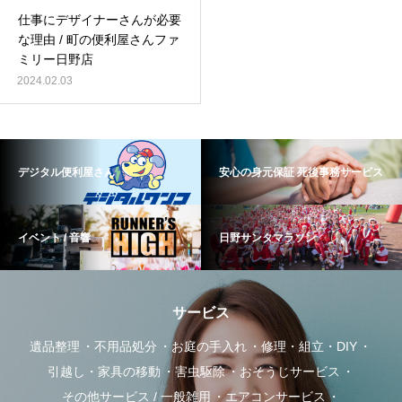
仕事にデザイナーさんが必要
な理由 / 町の便利屋さんファ
ミリー日野店
2024.02.03
デジタル便利屋さん
安心の身元保証 死後事務サービス
イベント / 音響
日野サンタマラソン
サービス
遺品整理
不用品処分
お庭の手入れ
修理・組立・DIY
引越し・家具の移動
害虫駆除
おそうじサービス
その他サービス / 一般雑用
エアコンサービス