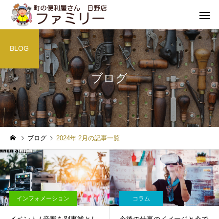
BLOG
ブログ
遺品整理
不用品処
コラム
インフォメーション
ブログ
2024年 2月の記事一覧
１年分の問い合わせが２ヶ
料金表改定のお知らせ
月で（現場で感じること）
引越し・家具の移動
害虫駆
インフォメーション
コラム