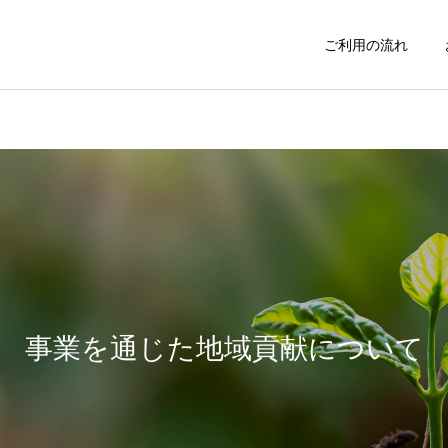
ご利用の流れ
不用品処分
お庭の手入れ
インフォメーション
イベント
料金表改定のお知らせ
新撰組まつりに日野市商工
会青年部として参加しまし
事業を通じた地域貢献について
害虫駆除
おそうじサービ
た