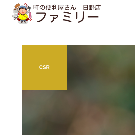
CSR
遺品整理
事例紹介
コラム
実家のルンバ（+見守りカ
１年分の問い合わせが２ヶ
メラ）をどうしても遠隔で
月で（現場で感じること）
引越し・家具の移動
動かしたい