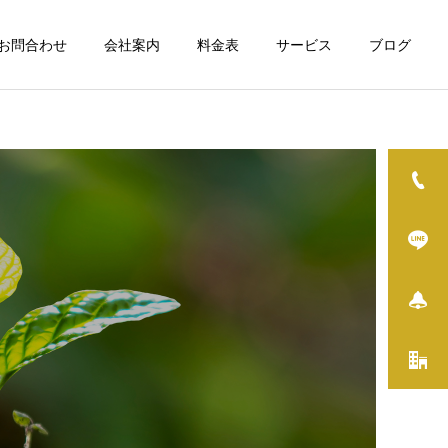
お問合わせ
会社案内
料金表
サービス
ブログ
詳細を見る
修理・組立・DIY
イベント
空き家について
THE FIRST TRAIL2026を
実はすごい日野市役所 住宅
開催しました
政策係を尋ねてみました
その他サービス / 一般
ス
雑用