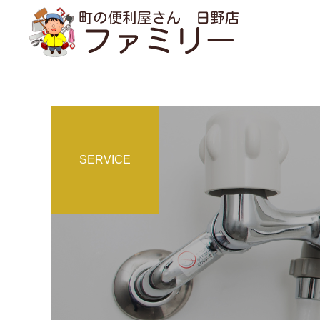
SERVICE
遺品整理
事例紹介
コラム
実家のルンバ（+見守りカ
１年分の問い合わせが２ヶ
メラ）をどうしても遠隔で
月で（現場で感じること）
引越し・家具の移動
動かしたい