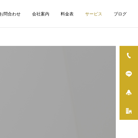
お問合わせ
会社案内
料金表
サービス
ブログ
詳細を見る
修理・組立・DIY
イベント
空き家について
THE FIRST TRAIL2026を
実はすごい日野市役所 住宅
開催しました
政策係を尋ねてみました
その他サービス / 一般
ス
雑用