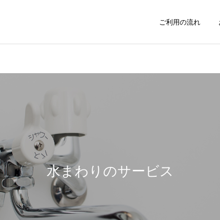
ご利用の流れ
不用品処分
お庭の手入れ
インフォメーション
イベント
料金表改定のお知らせ
新撰組まつりに日野市商工
会青年部として参加しまし
水まわりのサービス
害虫駆除
おそうじサービ
た