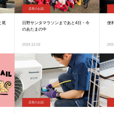
店長のお話
と尾
日野サンタマラソンまであと4日・今
便
のあたまの中
2024.12.02
202
店長のお話