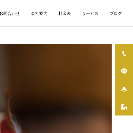
お問合わせ
会社案内
料金表
サービス
ブログ
詳細を見る
修理・組立・DIY
イベント
空き家について
THE FIRST TRAIL2026を
実はすごい日野市役所 住宅
開催しました
政策係を尋ねてみました
その他サービス / 一般
ス
雑用