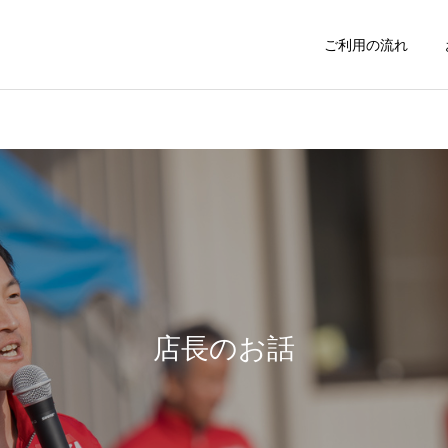
ご利用の流れ
不用品処分
お庭の手入れ
インフォメーション
イベント
料金表改定のお知らせ
新撰組まつりに日野市商工
会青年部として参加しまし
店長のお話
害虫駆除
おそうじサービ
た