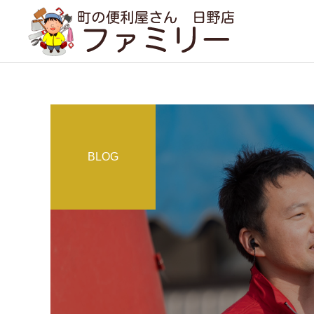
BLOG
遺品整理
事例紹介
コラム
実家のルンバ（+見守りカ
１年分の問い合わせが２ヶ
メラ）をどうしても遠隔で
月で（現場で感じること）
引越し・家具の移動
動かしたい