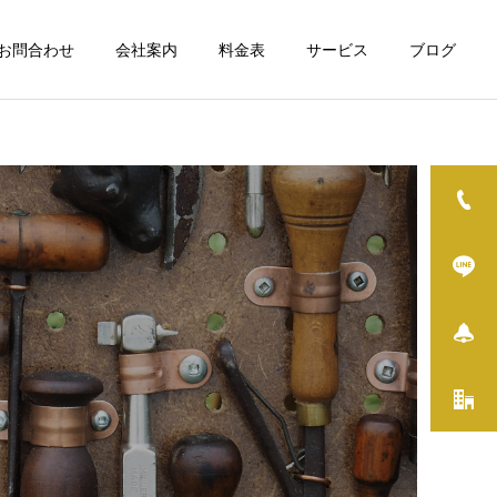
お問合わせ
会社案内
料金表
サービス
ブログ
詳細を見る
修理・組立・DIY
イベント
空き家について
THE FIRST TRAIL2026を
実はすごい日野市役所 住宅
開催しました
政策係を尋ねてみました
その他サービス / 一般
ス
雑用