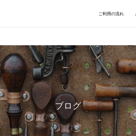
ご利用の流れ
不用品処分
お庭の手入れ
インフォメーション
イベント
料金表改定のお知らせ
新撰組まつりに日野市商工
会青年部として参加しまし
ブログ
害虫駆除
おそうじサービ
た