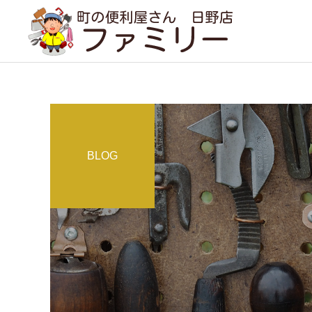
BLOG
遺品整理
事例紹介
コラム
実家のルンバ（+見守りカ
１年分の問い合わせが２ヶ
メラ）をどうしても遠隔で
月で（現場で感じること）
引越し・家具の移動
動かしたい