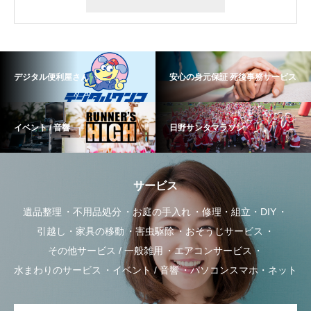
デジタル便利屋さん
安心の身元保証 死後事務サービス
イベント / 音響
日野サンタマラソン
サービス
遺品整理
不用品処分
お庭の手入れ
修理・組立・DIY
引越し・家具の移動
害虫駆除
おそうじサービス
その他サービス / 一般雑用
エアコンサービス
水まわりのサービス
イベント / 音響
パソコンスマホ・ネット