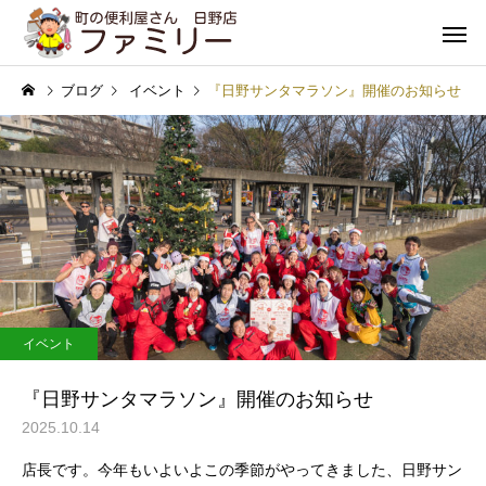
ブログ
イベント
『日野サンタマラソン』開催のお知らせ
遺品整理
不用品処
コラム
インフォメーション
１年分の問い合わせが２ヶ
料金表改定のお知らせ
イベント
月で（現場で感じること）
引越し・家具の移動
害虫駆
『日野サンタマラソン』開催のお知らせ
2025.10.14
店長です。今年もいよいよこの季節がやってきました、日野サン