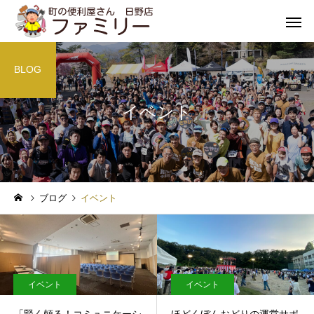
BLOG
イベント
遺品整理
不用品処
コラム
インフォメーション
ブログ
イベント
１年分の問い合わせが２ヶ
料金表改定のお知らせ
月で（現場で感じること）
引越し・家具の移動
害虫駆
イベント
イベント