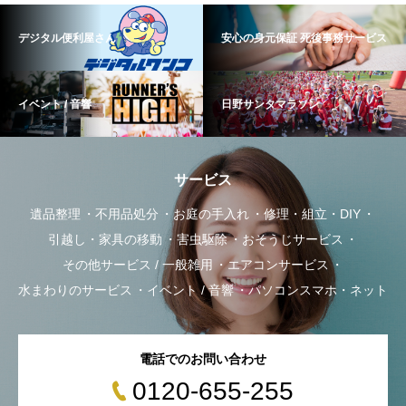
デジタル便利屋さん
安心の身元保証 死後事務サービス
イベント / 音響
日野サンタマラソン
サービス
遺品整理
不用品処分
お庭の手入れ
修理・組立・DIY
引越し・家具の移動
害虫駆除
おそうじサービス
その他サービス / 一般雑用
エアコンサービス
水まわりのサービス
イベント / 音響
パソコンスマホ・ネット
電話でのお問い合わせ
0120-655-255