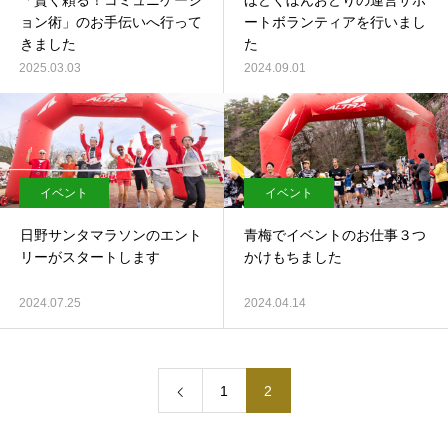
「賢く頼る！コミュニケーシ
ほどくぼんおどりの運営サポ
ョン術」のお手伝いへ行って
ートボランティアを行いまし
きました
た
2025.03.03
2024.09.01
イベント
イベント
日野サンタマラソンのエント
青梅でイベントのお仕事３つ
リーがスタートします
かけもちました
2024.07.25
2024.04.14
1
2